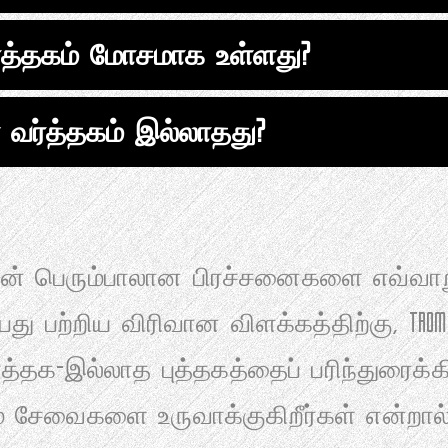
்த்தகம் மோசமாக உள்ளது?
 வர்த்தகம் இல்லாதது?
ின் பெரும்பாலான பிரச்சனைகளை எவ்வாற
பது பற்றிய விரிவான விளக்கத்திற்கு, TR
்தக-இல்லாத புத்தகத்தைப் பரிந்துரைக்கி
ம் சேவைகளை உருவாக்குகிறீர்கள் என்றால