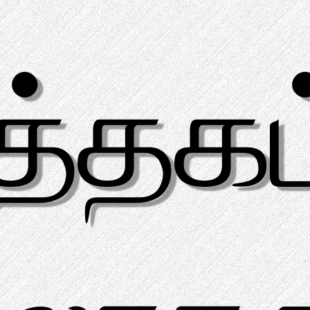
த்தகம