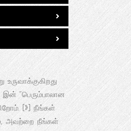
ு உருவாக்குகிறது
OM இன் "பெரும்பாலான
றோம். (
»
) நீங்கள்
், அவற்றை நீங்கள்