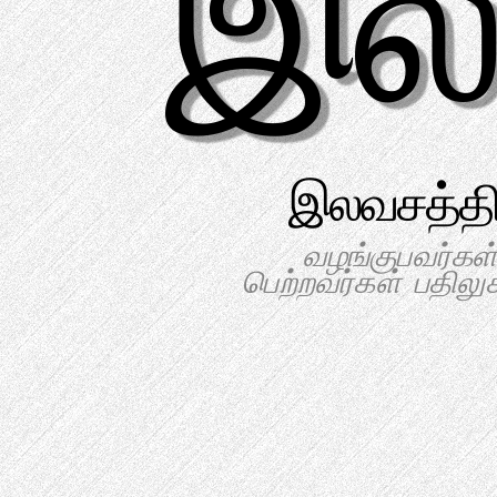
இல
இலவசத்தி
வழங்குபவர்கள்
பெற்றவர்கள் பதில