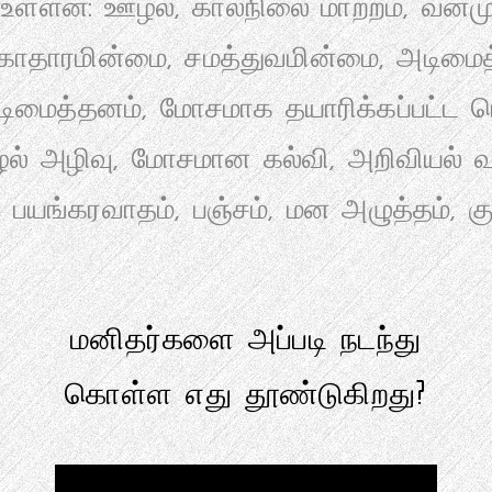
 உள்ளன: ஊழல், காலநிலை மாற்றம், வன்ம
ுகாதாரமின்மை, சமத்துவமின்மை, அடிமைத்
ிமைத்தனம், மோசமாக தயாரிக்கப்பட்ட பொ
ூழல் அழிவு, மோசமான கல்வி, அறிவியல் வ
பயங்கரவாதம், பஞ்சம், மன அழுத்தம், குற்
மனிதர்களை அப்படி நடந்து
கொள்ள எது தூண்டுகிறது?