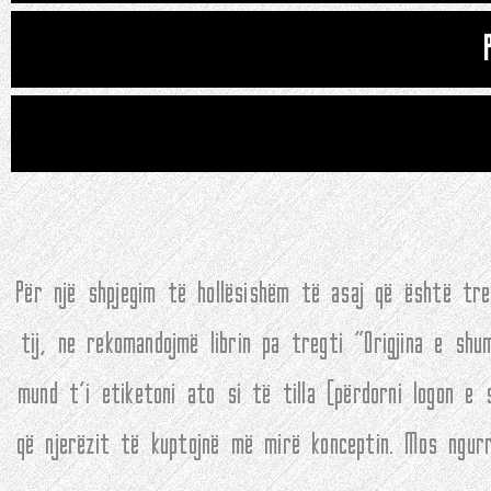
Për një shpjegim të hollësishëm të asaj që është tr
tij, ne rekomandojmë librin pa tregti "Origjina e sh
mund t'i etiketoni ato si të tilla (përdorni logon e
që njerëzit të kuptojnë më mirë konceptin. Mos ngur