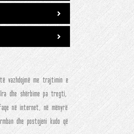
 të vazhdojmë me trajtimin e
llra dhe shërbime pa tregti,
 faqe në internet, në mënyrë
ërmban dhe postojeni kudo që