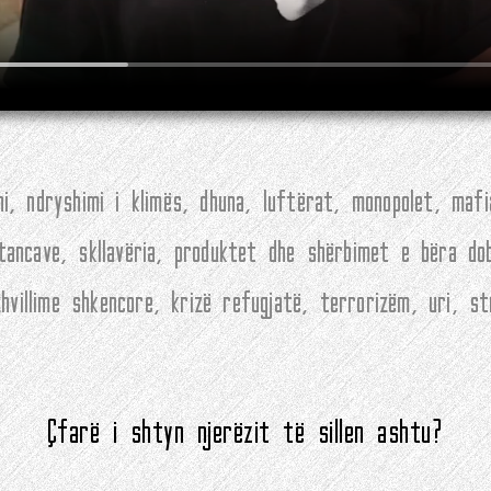
i, ndryshimi i klimës, dhuna, luftërat, monopolet, maf
stancave, skllavëria, produktet dhe shërbimet e bëra d
villime shkencore, krizë refugjatë, terrorizëm, uri, s
Çfarë i shtyn njerëzit të sillen ashtu?