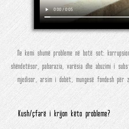
Ne kemi shumë probleme në botë sot: korrupsion
shëndetësor, pabarazia, varësia dhe abuzimi i sub
mjedisor, arsim i dobët, mungesë fondesh për zh
Kush/çfarë i krijon këto probleme?