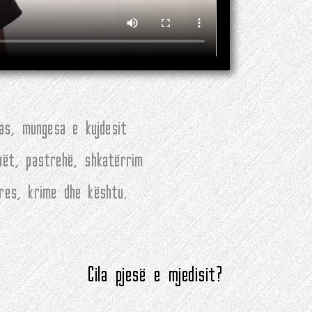
ias, mungesa e kujdesit
obët, pastrehë, shkatërrim
tres, krime dhe kështu.
Cila pjesë e mjedisit?