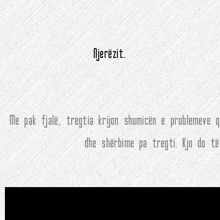
Njerëzit.
Me pak fjalë, tregtia krijon shumicën e problemeve
dhe shërbime pa tregti. Kjo do të 