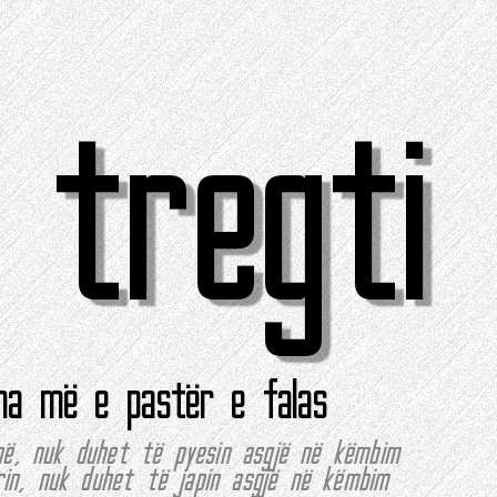
 tregti
ma më e pastër e falas
në, nuk duhet të pyesin asgjë në këmbim
in, nuk duhet të japin asgjë në këmbim