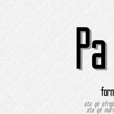
Pa
for
ata që ofroj
ata që marr