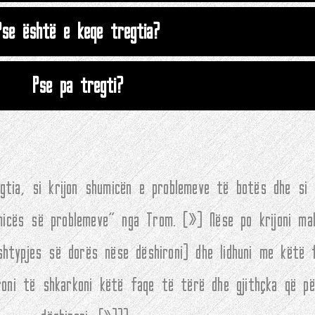
Pse është e keqe tregtia?
Pse pa tregti?
egtia, si krijon shumicën e problemeve të botës dhe si
umicës së problemeve" nga Trom. (
»
) Nëse po krijoni ma
 shtypjes së dorës nëse dëshironi) dhe lidhuni me këtë
roni të shkarkoni këtë faqe të tërë dhe gjithçka që p