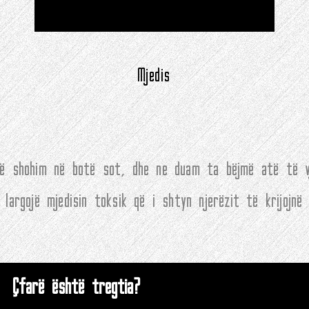
Mjedis
 që shohim në botë sot, dhe ne duam ta bëjmë atë të vj
largojë mjedisin toksik që i shtyn njerëzit të krijojnë 
Çfarë është tregtia?