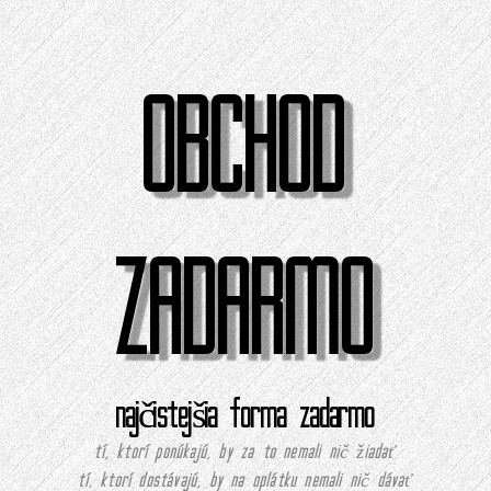
OBCHOD
ZADARMO
najčistejšia forma zadarmo
tí, ktorí ponúkajú, by za to nemali nič žiadať
tí, ktorí dostávajú, by na oplátku nemali nič dávať