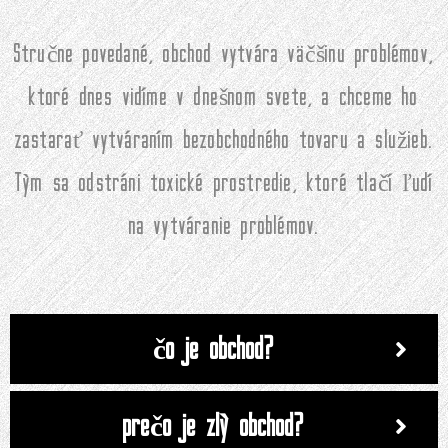
Stručne povedané, obchod vytvára väčšinu problémov,
ktoré dnes vidíme v dnešnom svete, a chceme ho
zastarať vytváraním bezobchodného tovaru a služieb.
Tým sa odstráni toxické prostredie, ktoré tlačí ľudí
na vytváranie problémov.
čo je obchod?
prečo je zlý obchod?