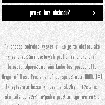
prečo bez obchodu?
Ak chcete podrobne vysvetliť, čo je to obchod, ako
vytvára väčšinu svetových problémov a ako s ním
bojovať, odporúčame vám knihu bez pôvodu „The
Origin of Most Problemems“ od spoločnosti TROM. (
»
)
Ak vytvárate bezcolný tovar a služby, môžete ich
ako také označiť (prípadne použite logo pre ručnú