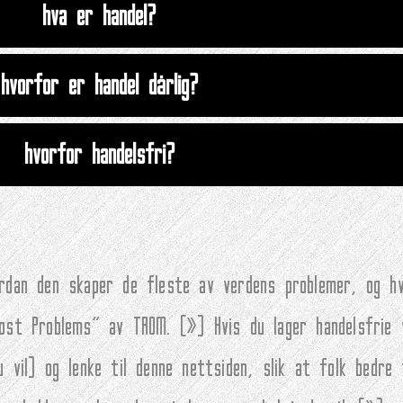
hva er handel?
hvorfor er handel dårlig?
hvorfor handelsfri?
vordan den skaper de fleste av verdens problemer, og h
Most Problems" av TROM. (
»
) Hvis du lager handelsfrie
 vil) og lenke til denne nettsiden, slik at folk bedre