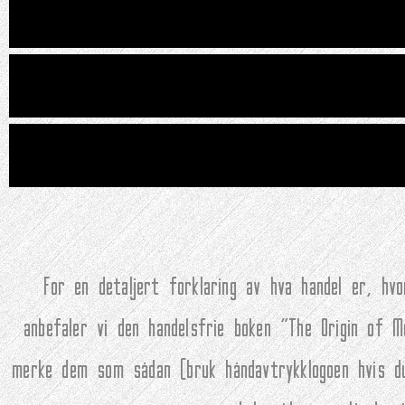
For en detaljert forklaring av hva handel er, h
anbefaler vi den handelsfrie boken "The Origin of 
merke dem som sådan (bruk håndavtrykklogoen hvis du