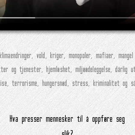
limaendringer, vold, kriger, monopoler, mafiaer, mangel 
ter og tjenester, hjemløshet, miljøødeleggelse, dårlig u
krise, terrorisme, hungersnød, stress, kriminalitet og s
Hva presser mennesker til å oppføre seg
slik?