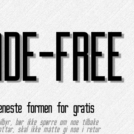
ADE-FREE
eneste formen for gratis
lbyr, bør ikke spørre om noe tilbake
ttar, skal ikke måtte gi noe i retur