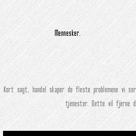
Mennesker.
Kort sagt, handel skaper de fleste problemene vi ser
tjenester. Dette vil fjerne 