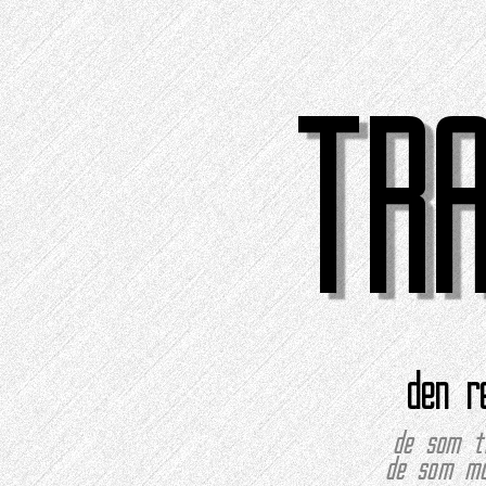
TR
den r
de som ti
de som mo