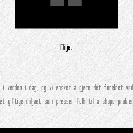
Miljø.
 i verden i dag, og vi ønsker å gjøre det foreldet ved
det giftige miljøet som presser folk til å skape proble