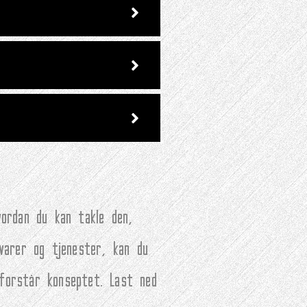
vordan du kan takle den,
 varer og tjenester, kan du
 forstår konseptet. Last ned