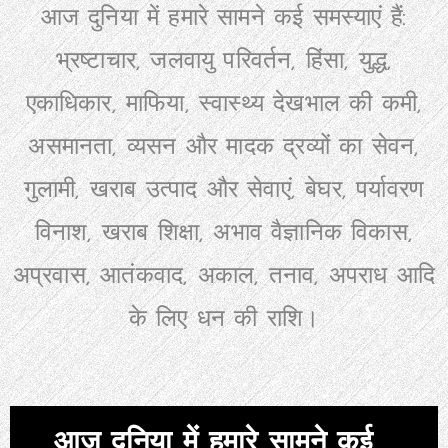
आज दुनिया में हमारे सामने कई समस्याएं हैं:
भ्रष्टाचार, जलवायु परिवर्तन, हिंसा, युद्ध,
एकाधिकार, माफिया, स्वास्थ्य देखभाल की कमी,
असमानता, व्यसन और मादक द्रव्यों का सेवन,
गुलामी, खराब उत्पाद और सेवाएं, बेघर, पर्यावरण
विनाश, खराब शिक्षा, अभाव वैज्ञानिक विकास,
अप्रवास, आतंकवाद, अकाल, तनाव, अपराध आदि
के लिए धन की राशि।
आज दुनिया में हमारे सामने कई