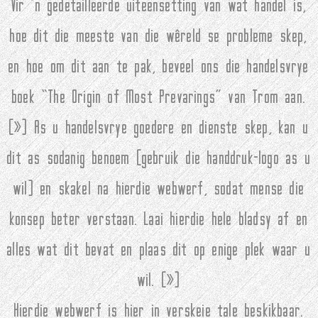
Vir 'n gedetailleerde uiteensetting van wat handel is,
hoe dit die meeste van die wêreld se probleme skep,
en hoe om dit aan te pak, beveel ons die handelsvrye
boek “The Origin of Most Prevarings” van Trom aan.
(
»
) As u handelsvrye goedere en dienste skep, kan u
dit as sodanig benoem (gebruik die handdruk-logo as u
wil) en skakel na hierdie webwerf, sodat mense die
konsep beter verstaan. Laai hierdie hele bladsy af en
alles wat dit bevat en plaas dit op enige plek waar u
wil. (
»
)
Hierdie webwerf is hier in verskeie tale beskikbaar.